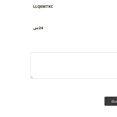
LLQEMTKC
24س