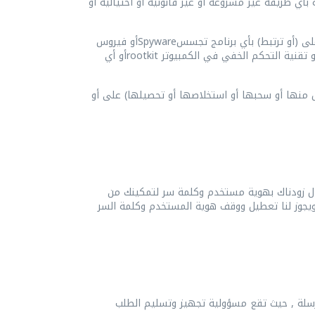
بأي طريقة غير مشروعة أو غير قانونية أو احتيالية أو
Spyware
أو فيروس
rootkit
أو أي
ص منها أو سحبها أو استخلاصها أو تحصيلها) على أو
حال زودناك بهوية مستخدم وكلمة سر لتمكينك من
ويجوز لنا تعطيل ووقف هوية المستخدم وكلمة السر
لمرسلة , حيث تقع مسؤولية تجهيز وتسليم الطلب