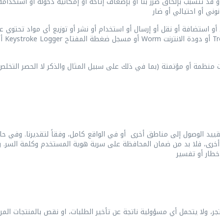
قد تتسبب بإلحاق ضرر بنا أو بإضعاف إتاحة أو إمكانية دخوله أو استخدامه 
Tr
أو دودة الانترنت
Worm
أو مسجل ضغطة المفتاح
Keystroke Logger
أو تقنية التحكم الخفي في الكمبيوتر
ت منظمة أو مؤتمتة (بما في ذلك على سبيل المثال والذكر لا الحصر التخل
ييد الوصول إلى مناطق أخرى أو في الواقع كامل، وفقاً لتقديرنا. وفي 
أخرى، فلا بد من ضمان المحافظة على سرية هوية المستخدم وكلمة السر. 
متجر، ولا يتحمل أي مسؤولية ناتجة عن تأخير الطلبات، او نقص بالمنتجات ا