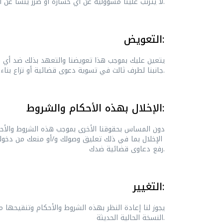
(‌ج) لا يترتب علينا مسؤولية عن أي خسارة أو ضرر ينشأ عن أي حدث أو أحداث خارجة عن سيطرتنا المعقولة والمنطقية.
التعويض:
يتعين عليك بموجب هذا تعويضنا والتعهد بذلك ضد أي خسا
جانبنا لطرف ثالث في تسوية دعوى قضائية أو نزاع بناء على مشورة من مستشارينا القانونيين) تكبدنها أو تحملناها ونجمت عن إخلال من جانبك بأي نص من هذه الشروط والأحكام.
الإخلال بهذه الأحكام والشروط:
دون المساس بحقوقنا الأخرى بموجب هذه الشروط والأحكا
الإخلال بما في ذلك تعليق وصولك و/أو منعك من دخوله و/أو حظر وصول الحواسيب التي تستخدم عنوان
رفع دعاوى قضائية ضدك.
التغيير:
يجوز لنا إعادة النظر بهذه الشروط والأحكام وتنقيحها 
النسخة الحالية الحديثة.