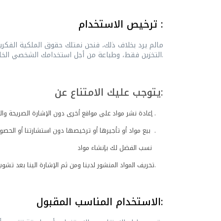
ترخيص الاستخدام :
مالم يرد بخلاف ذلك، فنحن نمتلك حقوق الملكية الفكرية
التخزين فقط، وطباعة من أجل استخدامك الشخصي الخاص ورهناً بالتقييدات المنصوص عليها أدناه وفي أي مكان آخر في هذه الشروط والأحكام.
يتوجب عليك الامتناع عن:
إعادة نشر مواد على مواقع أخرى دون الإشارة الصريحة والواضحة لنا .
بيع مواد أو تأجيرها أو ترخيصها دون استشارتنا أو الحصول على الإذن من .
نسب الفضل لك بإنشاء مواد
تحريف المواد المنشور لدينا ومن ثم الإشارة الينا بعد تشويه شكل المواد ومضمونها الأساسي حيث أن قام بتقديم المواد بمعرفة بأنها صالحة للاستخدام الصحيح.
الاستخدام المناسب المقبول: