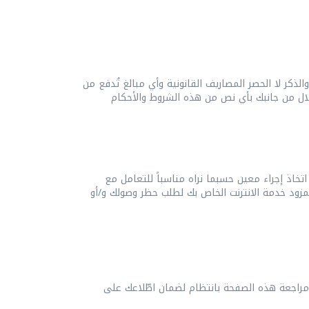
كر لا الحصر المصاريف القانونية وأي مبالغ تُدفع من
خاذ إجراء معين حسبما نراه مناسباً للتعامل مع
الخاص بك و/أو الاتصال بمزود خدمة الانترنت الخاص بك لطلب حظر وصولك و/أو
ى مراجعة هذه الصفحة بانتظام لضمان اطّلاعك على