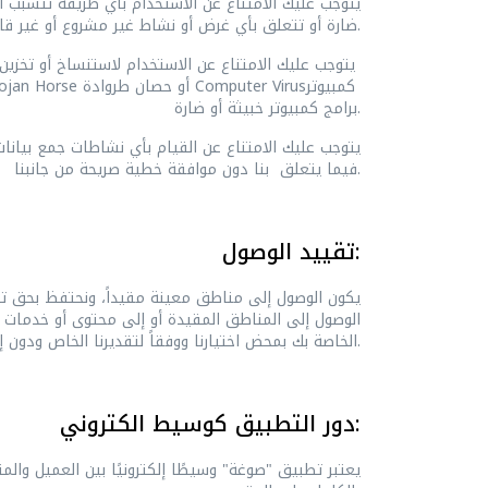
يتوجب عليك الامتناع عن الاستخدام بأي طريقة تتسبب أو 
ضارة أو تتعلق بأي غرض أو نشاط غير مشروع أو غير قانوني أو احتيالي أو ضار.
يتوجب عليك الامتناع عن الاستخدام لاستنساخ أو تخزين أو استضافة أو نقل أو إرسال أو استخدام أو نشر أو توزيع أي مواد تحتوي على (أو ترتبط) بأي برنامج تجسس
كمبيوتر
Computer Virus
أو حصان طروادة
ojan Horse
برامج كمبيوتر خبيثة أو ضارة.
يتوجب عليك الامتناع عن القيام بأي نشاطات جمع بيانا
فيما يتعلق بنا دون موافقة خطية صريحة من جانبنا.
تقييد الوصول:
يكون الوصول إلى مناطق معينة مقيداً، ونحتفظ بحق تق
الوصول إلى المناطق المقيدة أو إلى محتوى أو خدمات 
الخاصة بك بمحض اختيارنا ووفقاً لتقديرنا الخاص ودون إخطار أو تفسير.
دور التطبيق كوسيط الكتروني:
يعتبر تطبيق "صوغة" وسيطًا إلكترونيًا بين العميل وال