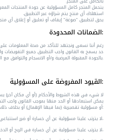
بالكامل على المتجر.
يتحمل المتجر كامل المسؤولية عن جودة المنتجات المع
استهلاك أي منتج يتم شراؤه عبر التطبيق.
يحق لتطبيق "صوغة" إيقاف أو تعليق أو إغلاق أي متجر أ
الضمانات المحدودة:
رغم أننا نسعى ونجتهد للتأكد من صحة المعلومات على 
حد يسمح به القانون واجب التطبيق جميع التفويضات وا
بالجودة المقبولة المرضية و/أو الانسجام والتوافق مع الغرض و/أو استخدام قدر معقول من العناية والمهارة).
القيود المفروضة على المسؤولية:
لا شيء في هذه الشروط والأحكام (أو أي مكان آخر) يست
يمكن استبعادها أو الحد منها بموجب القانون واجب الت
أو مسؤولية تقصيرية (بما فيها الإهمال) أو بخلاف ذلك، ستكون محدودة على النحو التالي:
(‌أ) لا يترتب علينا مسؤولية عن أي خسارة أو ضرر استتباعي أو غير مباشر أو خاص،
(‌ب) لا يترتب علينا مسؤولية عن أي خسارة في الربح أو الدخل أو الإيراد أو المدخرات المتوقعة أو العقود أو الأعمال التجارية أو الشهرة التجارية أو السمعة أو البيانات أو المعلومات،