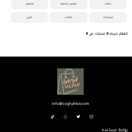
بدلات
ملابس رياضية
قمصان
تيشرتات
حقائب
اخرى
اظهار نتيجة
0
منتجات من
0
info@soghahkw.com
روابط مساعدة