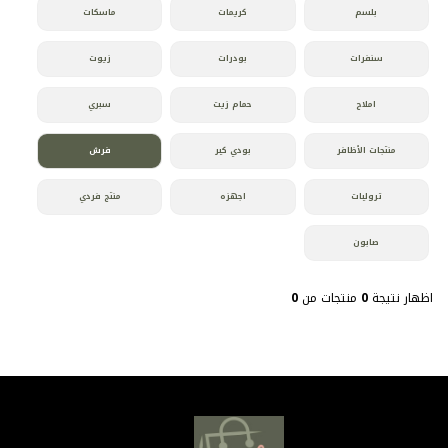
بلسم
كريمات
ماسكات
سنفرات
بودرات
زيوت
املاح
حمام زيت
سبري
منتجات الأظافر
بودي كير
فرش
تروليات
اجهزه
منتج فردي
صابون
اظهار نتيجة
0
منتجات من
0